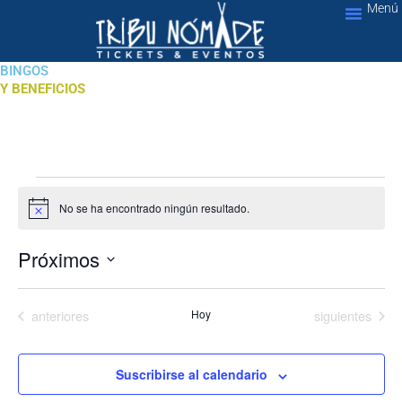
Menú
Ir
al
Nuestros Servic
contenido
BINGOS
Y BENEFICIOS
Eventos
No se ha encontrado ningún resultado.
A
v
i
Próximos
s
o
S
L
e
Eventos
Eventos
anteriores
Hoy
siguientes
l
i
e
s
c
t
c
Suscribirse al calendario
o
i