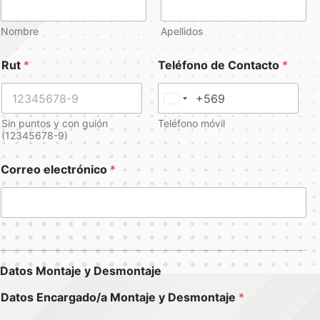
Nombre
Apellidos
Rut
*
Teléfono de Contacto
*
C
h
Sin puntos y con guión
Teléfono móvil
(12345678-9)
i
l
Correo electrónico
*
e
+
5
6
Datos Montaje y Desmontaje
Datos Encargado/a Montaje y Desmontaje
*