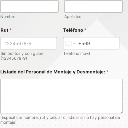
Nombre
Apellidos
Rut
*
Teléfono
*
C
h
Sin puntos y con guión
Teléfono móvil
(12345678-9)
i
l
Listado del Personal de Montaje y Desmontaje:
*
e
+
5
6
(Especificar nombre, rut y celular o indicar si no hay personal de
montaje)