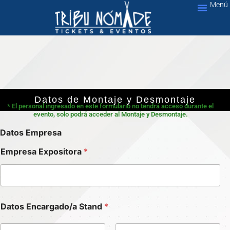
Menú
Ir
al
Nuestros Servic
contenido
Datos de Montaje y Desmontaje
* El personal ingresado en este formulario no tendrá acceso durante el
evento, solo podrá acceder al Montaje y Desmontaje.​
Datos Empresa
Empresa Expositora
*
Datos Encargado/a Stand
*