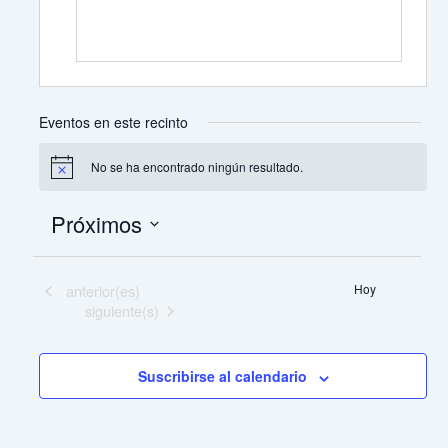
Eventos en este recinto
No se ha encontrado ningún resultado.
Aviso
Próximos
Selecciona
la
Eventos
fecha.
anterior(es)
Hoy
Eventos
siguiente(s)
Suscribirse al calendario