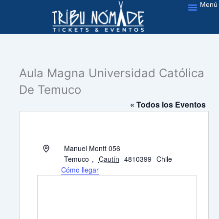
Menú
Ir
al
Nuestros Servic
contenido
Aula Magna Universidad Católica
De Temuco
« Todos los Eventos
Dirección
Manuel Montt 056
Temuco
,
Cautín
4810399
Chile
Cómo llegar