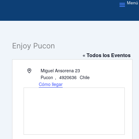
Menú
Ir
al
Nuestros Servic
contenido
Enjoy Pucon
« Todos los Eventos
Dirección
Miguel Ansorena 23
Pucon
,
4920636
Chile
Cómo llegar