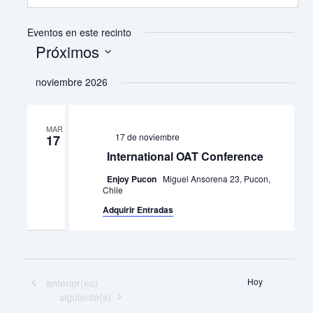
Eventos en este recinto
Próximos
Selecciona
noviembre 2026
la
fecha.
MAR
17 de noviembre
17
International OAT Conference
Enjoy Pucon
Miguel Ansorena 23, Pucon,
Chile
Adquirir Entradas
Eventos
anterior(es)
Hoy
Eventos
siguiente(s)