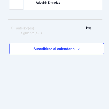
Adquirir Entradas
Eventos
anterior(es)
Hoy
Eventos
siguiente(s)
Suscribirse al calendario