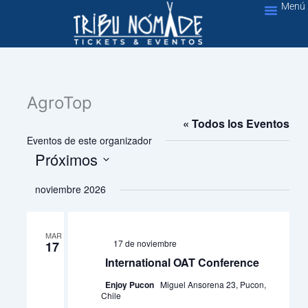
Menú
Ir
al
Nuestros Servic
contenido
AgroTop
« Todos los Eventos
Eventos de este organizador
Próximos
Selecciona
noviembre 2026
la
fecha.
MAR
17 de noviembre
17
International OAT Conference
Enjoy Pucon
Miguel Ansorena 23, Pucon,
Chile