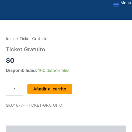
Menú
Ir
al
Nuestros Servic
contenido
Ticket
Gratuito
cantidad
Inicio
/ Ticket Gratuito
Ticket Gratuito
$
0
Disponibilidad:
100 disponibles
Añadir al carrito
SKU:
677-1-TICKET-GRATUITO
Valoraciones (0)