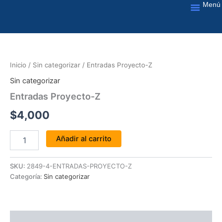
Menú
Ir
al
Nuestros Servic
contenido
Entradas
Proyecto-
Z
Inicio
/
Sin categorizar
/ Entradas Proyecto-Z
cantidad
Sin categorizar
Entradas Proyecto-Z
$
4,000
Añadir al carrito
SKU:
2849-4-ENTRADAS-PROYECTO-Z
Categoría:
Sin categorizar
Valoraciones (0)