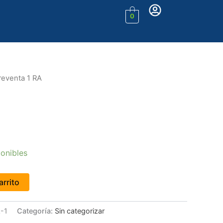
0
reventa 1 RA
onibles
arrito
-1
Categoría:
Sin categorizar