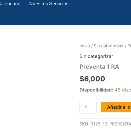
alendario
Nuestros Servicios
Preventa
Inicio
/
Sin categorizar
/ P
1
Sin categorizar
RA
cantidad
Preventa 1 RA
$
6,000
Disponibilidad:
46 disp
Añadir al c
SKU:
3125-13-PREVENTA