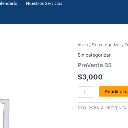
alendario
Nuestros Servicios
PreVenta
Inicio
/
Sin categorizar
/ P
BS
Sin categorizar
cantidad
PreVenta BS
$
3,000
Añadir al c
SKU:
2986-4-PREVENTA