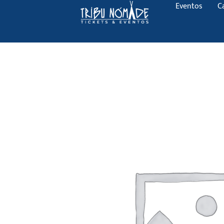
Eventos
C
Ir
al
contenido