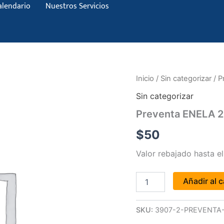
alendario
Nuestros Servicios
Preventa
Inicio
/
Sin categorizar
/ P
ENELA
Sin categorizar
2025
cantidad
Preventa ENELA 
$
50
Valor rebajado hasta e
Añadir al c
SKU:
3907-2-PREVENTA